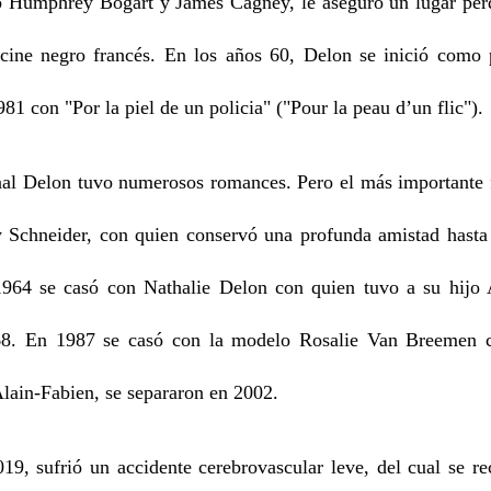
o Humphrey Bogart y James Cagney, le aseguró un lugar per
 cine negro francés. En los años 60, Delon se inició como
81 con "Por la piel de un policia" ("Pour la peau d’un flic").
al Delon tuvo numerosos romances. Pero el más importante 
 Schneider, con quien conservó una profunda amistad hasta 
1964 se casó con Nathalie Delon con quien tuvo a su hijo
68. En 1987 se casó con la modelo Rosalie Van Breemen 
lain-Fabien, se separaron en 2002.
, sufrió un accidente cerebrovascular leve, del cual se re