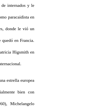
de internados y le
como paracaidista en
es, donde le vió un
e quedó en Francia.
atricia Higsmith en
ternacional.
una estrella europea
cialmente bien con
60), Michelangelo