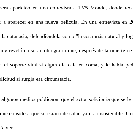
mera aparición en una entrevisra a TV5 Monde, donde reco
r a aparecer en una nueva película. En una entrevista en 
 la eutanasia, defendiéndola como "la cosa más natural y ló
ony reveló en su autobiografia que, después de la muerte de
an el soporte vital si algún dia caia en coma, y le habia p
licitud si surgia esa circunstacia.
lgunos medios publicaran que el actor solicitaría que se le 
 que considera que su esrado de salud ya era insostenible. U
-Fabien.