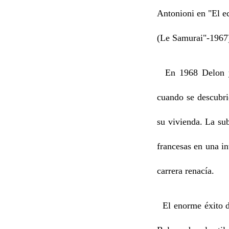
Antonioni en "El e
(Le Samurai"-1967
En 1968 Delon y 
cuando se descubrió
su vivienda. La su
francesas en una i
carrera renacía.
El enorme éxito de