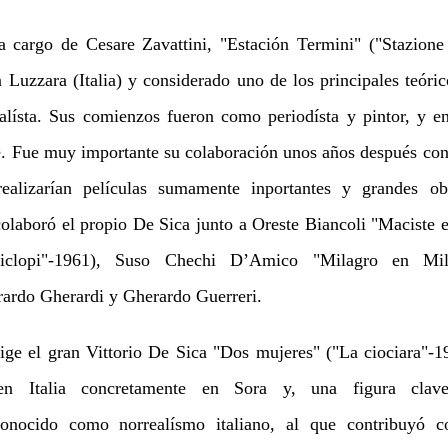
 cargo de Cesare Zavattini, "Estación Termini" ("Stazione
 Luzzara (Italia) y considerado uno de los principales teóri
alísta. Sus comienzos fueron como periodísta y pintor, y 
e. Fue muy importante su colaboración unos años después con 
ealizarían películas sumamente inportantes y grandes o
colaboró el propio De Sica junto a Oreste Biancoli "Maciste e
ciclopi"-1961), Suso Chechi D’Amico "Milagro en Mi
ardo Gherardi y Gherardo Guerreri.
ige el gran Vittorio De Sica "Dos mujeres" ("La ciociara"-1
 en Italia concretamente en Sora y, una figura clav
 conocido como norrealísmo italiano, al que contribuyó 