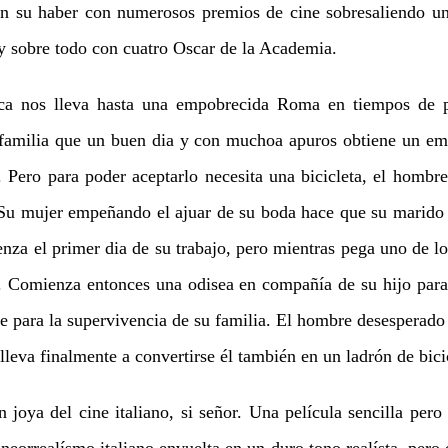
en su haber con numerosos premios de cine sobresaliendo u
 y sobre todo con cuatro Oscar de la Academia.
a nos lleva hasta una empobrecida Roma en tiempos de p
familia que un buen dia y con muchoa apuros obtiene un e
. Pero para poder aceptarlo necesita una bicicleta, el hombr
Su mujer empeñando el ajuar de su boda hace que su marido 
enza el primer dia de su trabajo, pero mientras pega uno de lo
o. Comienza entonces una odisea en compañía de su hijo para
le para la supervivencia de su familia. El hombre desesperado
lleva finalmente a convertirse él también en un ladrón de bicic
oya del cine italiano, si señor. Una película sencilla pero 
neorrealísmo italiano envuelta en un duro tono realísta, pero 