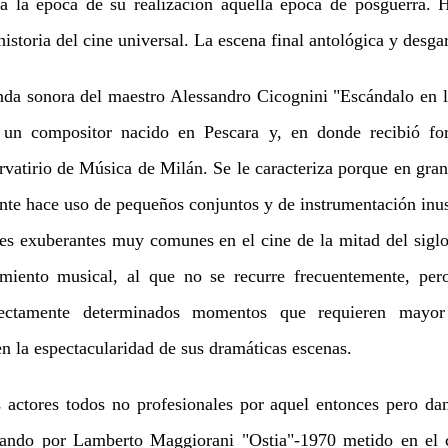
ra la época de su realización aquella época de posguerra. 
historia del cine universal. La escena final antológica y desga
a sonora del maestro Alessandro Cicognini "Escándalo en la
 un compositor nacido en Pescara y, en donde recibió f
rvatirio de Música de Milán. Se le caracteriza porque en gra
nte hace uso de pequeños conjuntos y de instrumentación inus
ales exuberantes muy comunes en el cine de la mitad del sig
miento musical, al que no se recurre frecuentemente, pero
ectamente determinados momentos que requieren mayor
n la espectacularidad de sus dramáticas escenas.
actores todos no profesionales por aquel entonces pero dan
ndo por Lamberto Maggiorani "Ostia"-1970 metido en el c