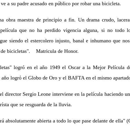
ve a su padre acusado en público por robar una bicicleta.
a obra maestra de principio a fin. Un drama crudo, laceran
elícula que no ha perdido vigencia alguna, si no todo lo
igue siendo el estercolero injusto, banal e inhumano que nos 
 de bicicletas". Matricula de Honor.
etas" logró en el año 1949 el Oscar a la Mejor Película de
año logró el Globo de Oro y el BAFTA en el mismo apartad
 director Sergio Leone interviene en la película haciendo u
ísta que se resguarda de la lluvia.
 absolutamente abierta a todo lo que pase delante de ella" (C