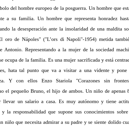
bolo del hombre europeo de la posguerra. Un hombre que est
nte a su familia. Un hombre que representa honradez hasta
ando la desesperación ante la insolaridad de una maldita s
"El oro de Nápoles" ("L’ors di Napoli"-1954) metida tambi
de Antonio. Representando a la mujer de la sociedad machis
se ocupa de la familia. Es una mujer sacrificada y está centra
res, hata tal punto que va a visitar a una vidente y pone 
nza. Y con ellos Enzo Stariola "Corazones sin fronter
mo el pequeño Bruno, el hijo de ambos. Un niño de apenas 
er llevar un salario a casa. Es muy autónomo y tiene actit
jo y la responsabilidad que supone sus conocimientos sobre
 un niño que necesita admirar a su padre y se siente dolido c