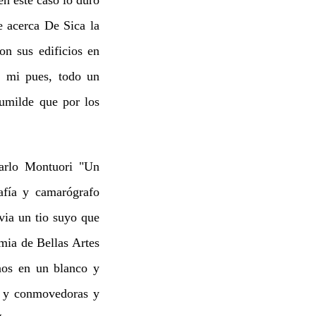
e acerca De Sica la
on sus edificios en
a mi pues, todo un
umilde que por los
arlo Montuori "Un
fía y camarógrafo
via un tio suyo que
emia de Bellas Artes
nos en un blanco y
s y conmovedoras y