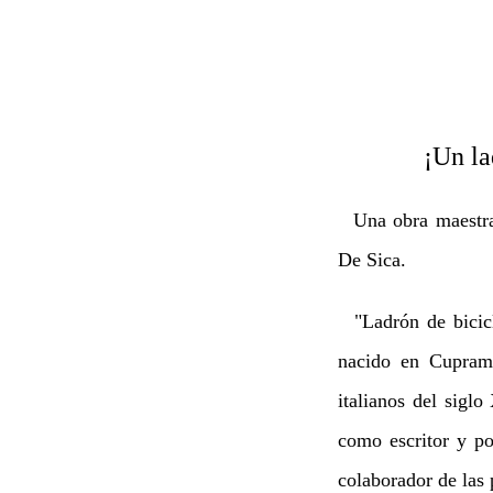
¡Un ladrón!
Una obra maestra 
De Sica.
"Ladrón de bicicle
nacido en Cupramo
italianos del sig
como escritor y po
colaborador de las p