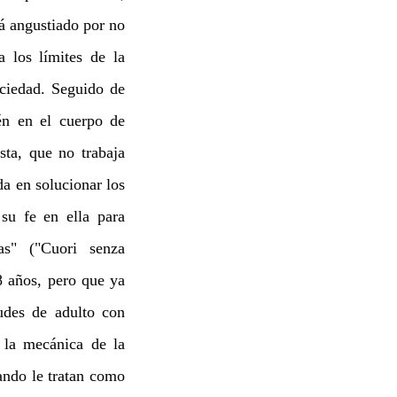
á angustiado por no
 los límites de la
ociedad. Seguido de
én en el cuerpo de
ta, que no trabaja
da en solucionar los
su fe en ella para
as" ("Cuori senza
8 años, pero que ya
udes de adulto con
 la mecánica de la
uando le tratan como