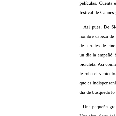
películas. Cuenta 
festival de Cannes
Asi pues, De Sic
hombre cabeza de 
de carteles de cine
un dia la empeñó. 
bicicleta. Asi comi
le roba el vehícul
que es indispensan
dia de busqueda lo 
Una pequeña gran j
Una obra clave del 