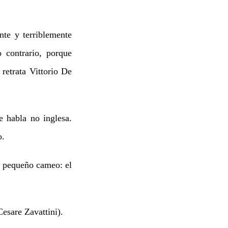
te y terriblemente
 contrario, porque
retrata Vittorio De
 habla no inglesa.
o.
n pequeño cameo: el
esare Zavattini).