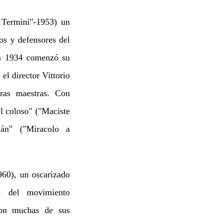
 Termini"-1953) un
cos y defensores del
en 1934 comenzó su
el director Vittorio
bras maestras. Con
l coloso" ("Maciste
lán" ("Miracolo a
960), un oscarizado
e del movimiento
con muchas de sus