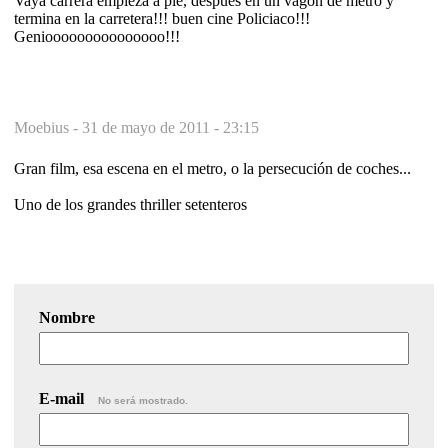
Vaya carrera empieza a pie, después en un vagón de metro y
termina en la carretera!!! buen cine Policiaco!!!
Geniooooooooooooooo!!!
Moebius -
31 de mayo de 2011 - 23:15
Gran film, esa escena en el metro, o la persecución de coches...
Uno de los grandes thriller setenteros
Nombre
E-mail
No será mostrado.