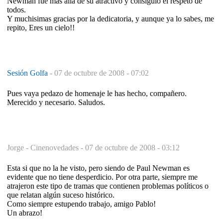
Newman fue más allá de su atractivo y consiguió el respeto de
todos.
Y muchisimas gracias por la dedicatoria, y aunque ya lo sabes, me
repito, Eres un cielo!!
Sesión Golfa
-
07 de octubre de 2008 - 07:02
Pues vaya pedazo de homenaje le has hecho, compañero.
Merecido y necesario. Saludos.
Jorge - Cinenovedades -
07 de octubre de 2008 - 03:12
Esta si que no la he visto, pero siendo de Paul Newman es
evidente que no tiene desperdicio. Por otra parte, siempre me
atrajeron este tipo de tramas que contienen problemas políticos o
que relatan algún suceso histórico.
Como siempre estupendo trabajo, amigo Pablo!
Un abrazo!