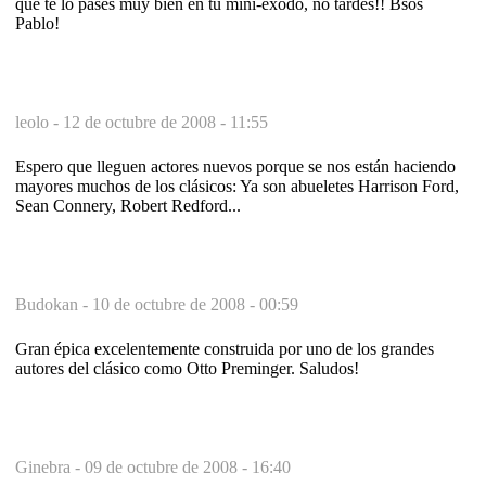
que te lo pases muy bien en tu mini-exodo, no tardes!! Bsos
Pablo!
leolo -
12 de octubre de 2008 - 11:55
Espero que lleguen actores nuevos porque se nos están haciendo
mayores muchos de los clásicos: Ya son abueletes Harrison Ford,
Sean Connery, Robert Redford...
Budokan -
10 de octubre de 2008 - 00:59
Gran épica excelentemente construida por uno de los grandes
autores del clásico como Otto Preminger. Saludos!
Ginebra -
09 de octubre de 2008 - 16:40