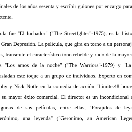
nales de los años sesenta y escribir guiones por encargo para 
tenta.
a fue "El luchador" ("The Streetfghter"-1975), es la hist
a Gran Depresión. La película, que gira en torno a un persona
s, transmite el característico tono rebelde y rudo de la mayor
tes "Los amos de la noche" ("The Warriors"-1979) y "La
asladan este toque a un grupo de individuos. Experto en com
phy y Nick Notle en la comedia de acción "Limite:48 horas
 su mayor éxito comercial. El director es un incondicional 
lgunas de sus películas, entre ellas, "Forajidos de le
Gerónimo, una leyenda" ("Geronimo, an American Leg