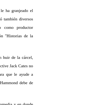
le ha granjeado el
ió también diversos
jo como productor
ón "Historias de la
 huir de la cárcel,
ctive Jack Cates no
ara que le ayude a
ue Hammond debe de
comedia y en donde