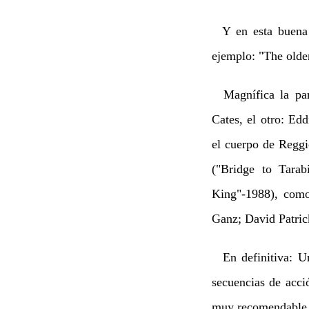
Y en esta buena 
ejemplo: "The olde
Magnífica la pare
Cates, el otro: E
el cuerpo de Regg
("Bridge to Tarab
King"-1988), com
Ganz; David Patric
En definitiva: Un
secuencias de acci
muy recomendable.