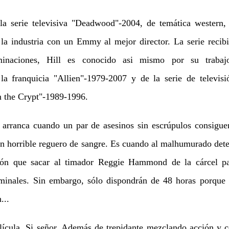
a serie televisiva "Deadwood"-2004, de temática western, 
la industria con un Emmy al mejor director. La serie recib
inaciones, Hill es conocido asi mismo por su traba
la franquicia "Allien"-1979-2007 y de la serie de televisi
om the Crypt"-1989-1996.
arranca cuando un par de asesinos sin escrúpulos consiguen
 un horrible reguero de sangre. Es cuando al malhumurado dete
ión que sacar al timador Reggie Hammond de la cárcel p
riminales. Sin embargo, sólo dispondrán de 48 horas porq
...
ícula. Si señor. Además de trepidante mezclando acción y 