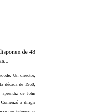
 disponen de 48
s...
woode. Un director,
 la década de 1960,
e aprendiz de John
 Comenzó a dirigir
cciones televisivas