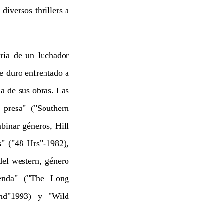
diversos thrillers a
oria de un luchador
je duro enfrentado a
ia de sus obras. Las
 presa" ("Southern
binar géneros, Hill
" ("48 Hrs"-1982),
del western, género
yenda" ("The Long
end"1993) y "Wild