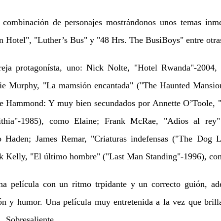
combinación de personajes mostrándonos unos temas inme
n Hotel", "Luther’s Bus" y "48 Hrs. The BusiBoys" entre otra
ja protagonísta, uno: Nick Nolte, "Hotel Rwanda"-2004,
ddie Murphy, "La mamsión encantada" ("The Haunted Mansio
ie Hammond: Y muy bien secundados por Annette O’Toole, "P
ithia"-1985), como Elaine; Frank McRae, "Adios al rey"
o Haden; James Remar, "Criaturas indefensas ("The Dog L
k Kelly, "El último hombre" ("Last Man Standing"-1996), com
a película con un ritmo trpidante y un correcto guión, ad
ón y humor. Una película muy entretenida a la vez que brill
 Sobresaliente.