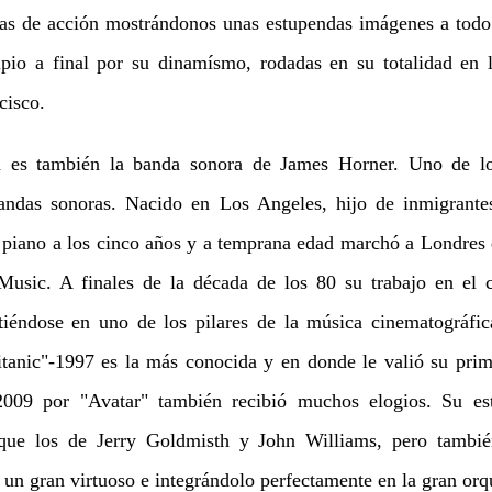
s de acción mostrándonos unas estupendas imágenes a todo 
pio a final por su dinamísmo, rodadas en su totalidad en l
cisco.
s también la banda sonora de James Horner. Uno de lo
andas sonoras. Nacido en Los Angeles, hijo de inmigrantes 
 piano a los cinco años y a temprana edad marchó a Londres 
Music. A finales de la década de los 80 su trabajo en el
tiéndose en uno de los pilares de la música cinematográfi
Titanic"-1997 es la más conocida y en donde le valió su prim
2009 por "Avatar" también recibió muchos elogios. Su est
l que los de Jerry Goldmisth y John Williams, pero tambié
o un gran virtuoso e integrándolo perfectamente en la gran orq