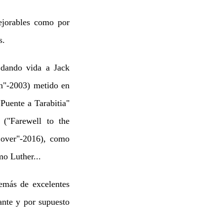
jorables como por
s.
 dando vida a Jack
n"-2003) metido en
uente a Tarabitia"
 ("Farewell to the
over"-2016), como
o Luther...
emás de excelentes
ante y por supuesto