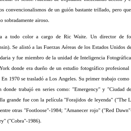
los convencionalismos de un guión bastante trillado, pero qu
do sobradamente airoso.
a a todo color a cargo de Ric Waite. Un director de fot
in). Se alistó a las Fuerzas Aéreas de los Estados Unidos d
ndaria y fue miembro de la unidad de Inteligencia Fotográfica
rk donde era dueño de un estudio fotográfico profesional 
 En 1970 se trasladó a Los Angeles. Su primer trabajo como d
ión donde trabajó en series como: "Emergency" y "Ciudad d
alla grande fue con la película "Forajidos de leyenda" ("The 
 entre otras "Footloose"-1984; "Amanecer rojo" ("Red Dawn"
ley" ("Cobra"-1986).