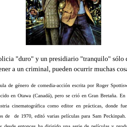
cia "duro" y un presidiario "tranquilo" sólo
ener a un criminal, pueden ocurrir muchas cosa
cula de género de comedia-acción escrita por Roger Spottis
nacido en Otawa (Canadá), pero se crió en Gran Bretaña. En
ustria cinematográfica como editor en prácticas, donde fu
os de de 1970, editó varias películas para Sam Peckinpah.
y desde entonces ha dirigido una serie de películas y produ