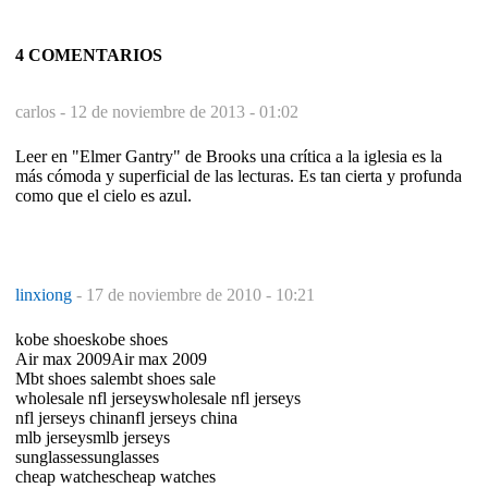
4 COMENTARIOS
carlos -
12 de noviembre de 2013 - 01:02
Leer en "Elmer Gantry" de Brooks una crítica a la iglesia es la
más cómoda y superficial de las lecturas. Es tan cierta y profunda
como que el cielo es azul.
linxiong
-
17 de noviembre de 2010 - 10:21
kobe shoeskobe shoes
Air max 2009Air max 2009
Mbt shoes salembt shoes sale
wholesale nfl jerseyswholesale nfl jerseys
nfl jerseys chinanfl jerseys china
mlb jerseysmlb jerseys
sunglassessunglasses
cheap watchescheap watches