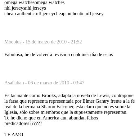
omega watchesomega watches
nhl jerseysnhl jerseys
cheap authentic nfl jerseycheap authentic nfl jersey
Moebius -
15 de marzo de 2010 - 21:52
Fabulosa, he de volver a revisarla cualquier día de estos
Asaliahan -
06 de marzo de 2010 - 03:47
Es facinante como Brooks, adapta la novela de Lewis, contrapone
la farsa que representa representada por Elmer Gantry frente a la fe
real de la hermana Sharon Falconer, esta claro que no es sobre la
Iglesia, sólo sobre miembros que la supuestamente representan.
Te he dicho que en America aun abundan falsos
predicadores??????
TE AMO