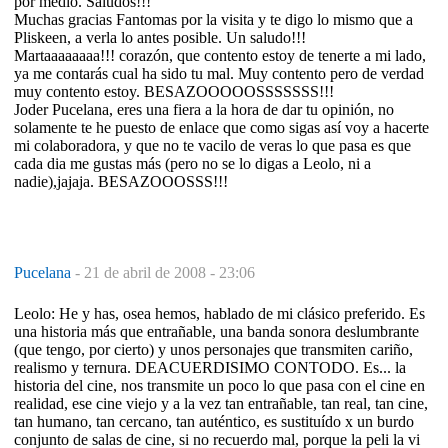
por medio. Saludos!!!
Muchas gracias Fantomas por la visita y te digo lo mismo que a
Pliskeen, a verla lo antes posible. Un saludo!!!
Martaaaaaaaa!!! corazón, que contento estoy de tenerte a mi lado,
ya me contarás cual ha sido tu mal. Muy contento pero de verdad
muy contento estoy. BESAZOOOOOSSSSSSS!!!
Joder Pucelana, eres una fiera a la hora de dar tu opinión, no
solamente te he puesto de enlace que como sigas así voy a hacerte
mi colaboradora, y que no te vacilo de veras lo que pasa es que
cada dia me gustas más (pero no se lo digas a Leolo, ni a
nadie),jajaja. BESAZOOOSSS!!!
Pucelana
-
21 de abril de 2008 - 23:06
Leolo: He y has, osea hemos, hablado de mi clásico preferido. Es
una historia más que entrañable, una banda sonora deslumbrante
(que tengo, por cierto) y unos personajes que transmiten cariño,
realismo y ternura. DEACUERDISIMO CONTODO. Es... la
historia del cine, nos transmite un poco lo que pasa con el cine en
realidad, ese cine viejo y a la vez tan entrañable, tan real, tan cine,
tan humano, tan cercano, tan auténtico, es sustituído x un burdo
conjunto de salas de cine, si no recuerdo mal, porque la peli la vi