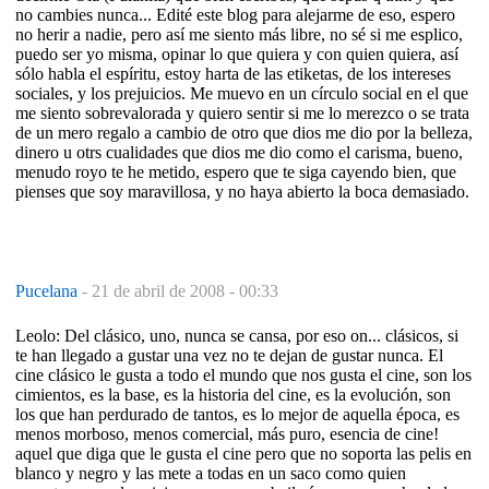
no cambies nunca... Edité este blog para alejarme de eso, espero
no herir a nadie, pero así me siento más libre, no sé si me esplico,
puedo ser yo misma, opinar lo que quiera y con quien quiera, así
sólo habla el espíritu, estoy harta de las etiketas, de los intereses
sociales, y los prejuicios. Me muevo en un círculo social en el que
me siento sobrevalorada y quiero sentir si me lo merezco o se trata
de un mero regalo a cambio de otro que dios me dio por la belleza,
dinero u otrs cualidades que dios me dio como el carisma, bueno,
menudo royo te he metido, espero que te siga cayendo bien, que
pienses que soy maravillosa, y no haya abierto la boca demasiado.
Pucelana
-
21 de abril de 2008 - 00:33
Leolo: Del clásico, uno, nunca se cansa, por eso on... clásicos, si
te han llegado a gustar una vez no te dejan de gustar nunca. El
cine clásico le gusta a todo el mundo que nos gusta el cine, son los
cimientos, es la base, es la historia del cine, es la evolución, son
los que han perdurado de tantos, es lo mejor de aquella época, es
menos morboso, menos comercial, más puro, esencia de cine!
aquel que diga que le gusta el cine pero que no soporta las pelis en
blanco y negro y las mete a todas en un saco como quien