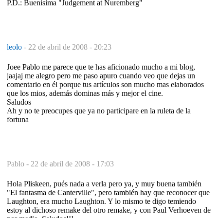
P.D.: Buenísima "Judgement at Nuremberg"
leolo
-
22 de abril de 2008 - 20:23
Joee Pablo me parece que te has aficionado mucho a mi blog,
jaajaj me alegro pero me paso apuro cuando veo que dejas un
comentario en él porque tus artículos son mucho mas elaborados
que los mios, además dominas más y mejor el cine.
Saludos
Ah y no te preocupes que ya no participare en la ruleta de la
fortuna
Pablo -
22 de abril de 2008 - 17:03
Hola Pliskeen, pués nada a verla pero ya, y muy buena también
"El fantasma de Canterville", pero también hay que reconocer que
Laughton, era mucho Laughton. Y lo mismo te digo temiendo
estoy al dichoso remake del otro remake, y con Paul Verhoeven de