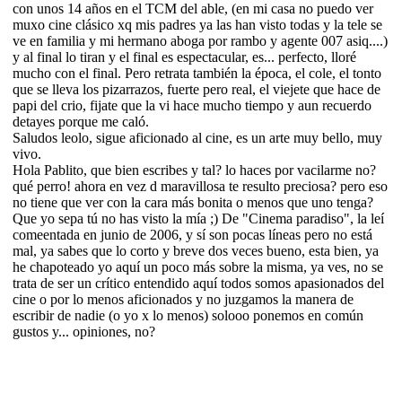
con unos 14 años en el TCM del able, (en mi casa no puedo ver
muxo cine clásico xq mis padres ya las han visto todas y la tele se
ve en familia y mi hermano aboga por rambo y agente 007 asiq....)
y al final lo tiran y el final es espectacular, es... perfecto, lloré
mucho con el final. Pero retrata también la época, el cole, el tonto
que se lleva los pizarrazos, fuerte pero real, el viejete que hace de
papi del crio, fijate que la vi hace mucho tiempo y aun recuerdo
detayes porque me caló.
Saludos leolo, sigue aficionado al cine, es un arte muy bello, muy
vivo.
Hola Pablito, que bien escribes y tal? lo haces por vacilarme no?
qué perro! ahora en vez d maravillosa te resulto preciosa? pero eso
no tiene que ver con la cara más bonita o menos que uno tenga?
Que yo sepa tú no has visto la mía ;) De "Cinema paradiso", la leí
comeentada en junio de 2006, y sí son pocas líneas pero no está
mal, ya sabes que lo corto y breve dos veces bueno, esta bien, ya
he chapoteado yo aquí un poco más sobre la misma, ya ves, no se
trata de ser un crítico entendido aquí todos somos apasionados del
cine o por lo menos aficionados y no juzgamos la manera de
escribir de nadie (o yo x lo menos) solooo ponemos en común
gustos y... opiniones, no?