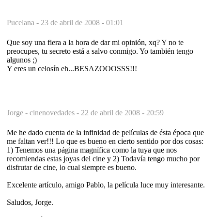
Pucelana -
23 de abril de 2008 - 01:01
Que soy una fiera a la hora de dar mi opinión, xq? Y no te
preocupes, tu secreto está a salvo conmigo. Yo también tengo
algunos ;)
Y eres un celosín eh...BESAZOOOSSS!!!
Jorge - cinenovedades -
22 de abril de 2008 - 20:59
Me he dado cuenta de la infinidad de películas de ésta época que
me faltan ver!!! Lo que es bueno en cierto sentido por dos cosas:
1) Tenemos una página magnífica como la tuya que nos
recomiendas estas joyas del cine y 2) Todavía tengo mucho por
disfrutar de cine, lo cual siempre es bueno.
Excelente artículo, amigo Pablo, la película luce muy interesante.
Saludos, Jorge.