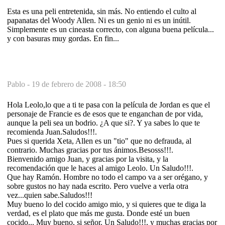
Esta es una peli entretenida, sin más. No entiendo el culto al
papanatas del Woody Allen. Ni es un genio ni es un inútil.
Simplemente es un cineasta correcto, con alguna buena película...
y con basuras muy gordas. En fin...
Pablo -
19 de febrero de 2008 - 18:50
Hola Leolo,lo que a ti te pasa con la película de Jordan es que el
personaje de Francie es de esos que te enganchan de por vida,
aunque la peli sea un bodrio. ¿A que si?. Y ya sabes lo que te
recomienda Juan.Saludos!!!.
Pues si querida Xeta, Allen es un "tio" que no defrauda, al
contrario. Muchas gracias por tus ánimos.Besosss!!!.
Bienvenido amigo Juan, y gracias por la visita, y la
recomendación que le haces al amigo Leolo. Un Saludo!!!.
Que hay Ramón. Hombre no todo el campo va a ser orégano, y
sobre gustos no hay nada escrito. Pero vuelve a verla otra
vez...quien sabe.Saludos!!!
Muy bueno lo del cocido amigo mio, y si quieres que te diga la
verdad, es el plato que más me gusta. Donde esté un buen
cocido... Muy bueno, si señor. Un Saludo!!!, y muchas gracias por