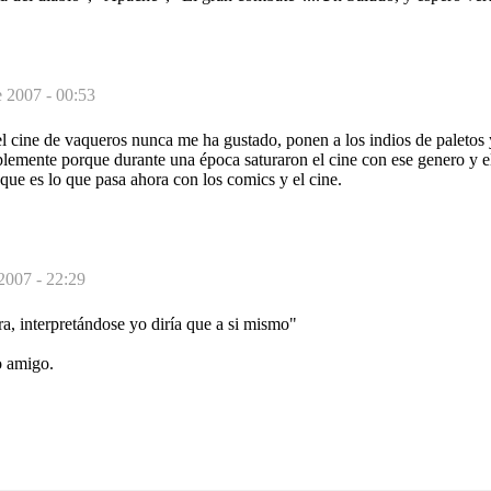
 2007 - 00:53
l cine de vaqueros nunca me ha gustado, ponen a los indios de paletos 
plemente porque durante una época saturaron el cine con ese genero y 
que es lo que pasa ahora con los comics y el cine.
2007 - 22:29
ra, interpretándose yo diría que a si mismo"
o amigo.