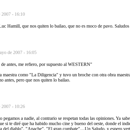
 2007 - 16:10
uc Hamill, que nos quiten lo bailao, que no es moco de pavo. Saludos
ayo de 2007 - 16:05
el de antes, me refiero, por supuesto al WESTERN"
maestra como "La Diligencia" y tuvo un broche con otra obra maestra
o antes, pero que nos quiten lo bailao.
 2007 - 10:26
 pegamos a nadie, al contrario se respetan todas las opiniones. Ya sab
ue si te diré que ha habido mucho cine y bueno del oeste, donde el indi
a del diablo", "Apache", "El gran combate"....Un Saludo, y espero vert