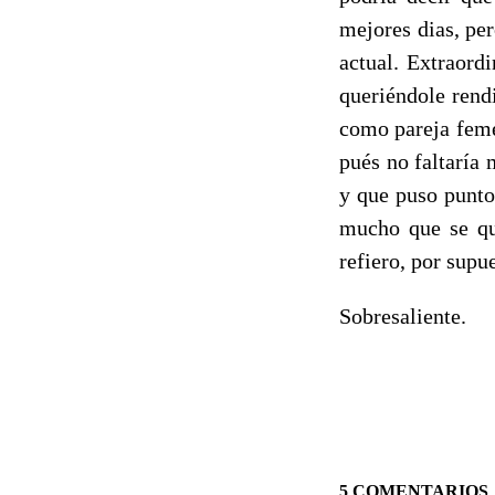
mejores dias, pe
actual. Extraord
queriéndole rend
como pareja feme
pués no faltaría 
y que puso punto
mucho que se qui
refiero, por su
Sobresaliente.
5 COMENTARIOS