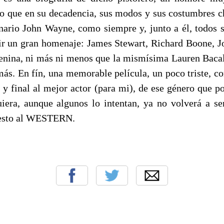
ro que en su decadencia, sus modos y sus costumbres c
inario John Wayne, como siempre y, junto a él, todos
ir un gran homenaje: James Stewart, Richard Boone, Jo
nina, ni más ni menos que la mismísima Lauren Bacall
más. En fín, una memorable película, un poco triste, c
 y final al mejor actor (para mi), de ese género que po
era, aunque algunos lo intentan, ya no volverá a se
puesto al WESTERN.