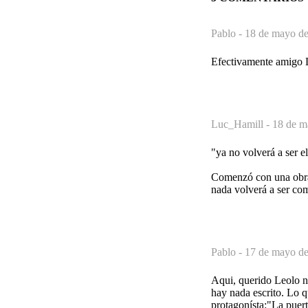
Pablo -
18 de mayo de
Efectivamente amigo L
Luc_Hamill -
18 de m
"ya no volverá a ser 
Comenzó con una obra 
nada volverá a ser com
Pablo -
17 de mayo de
Aqui, querido Leolo no
hay nada escrito. Lo q
protagonísta:"La puert