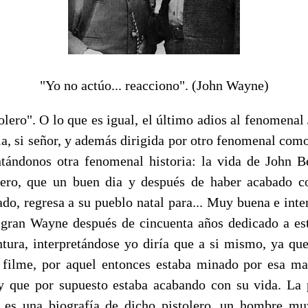
"Yo no actúo... reacciono". (John Wayne)
lero". O lo que es igual, el último adios al fenomena
la, si señor, y además dirigida por otro fenomenal como
tándonos otra fenomenal historia: la vida de John 
lero, que un buen dia y después de haber acabado c
ado, regresa a su pueblo natal para... Muy buena e inte
 gran Wayne después de cincuenta años dedicado a es
ntura, interpretándose yo diría que a si mismo, ya que 
 filme, por aquel entonces estaba minado por esa m
y que por supuesto estaba acabando con su vida. La p
e es una biografía de dicho pistolero, un hombre mu