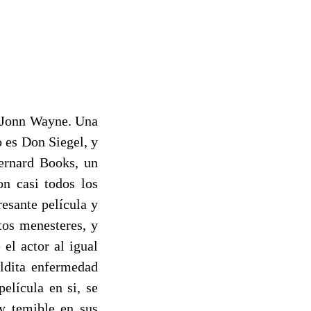
l Jonn Wayne. Una
 es Don Siegel, y
Bernard Books, un
on casi todos los
resante película y
tos menesteres, y
el actor al igual
aldita enfermedad
elícula en si, se
y temible en sus