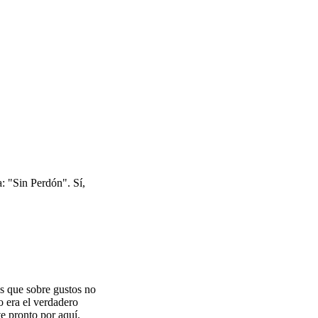
: "Sin Perdón". Sí,
es que sobre gustos no
o era el verdadero
e pronto por aquí.