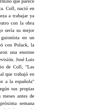
érmino que parece
a. Coll, nació en
eza a trabajar ya
eatro con la obra
go sería su mejor
guionísta en un
eó con Polack, la
aron una enorme
evisión. José Luis
rio de Coll, "Las
al que trabajó en
r a la española"
según sus propias
os meses antes de
a próxima semana