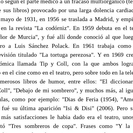
ió según el parte medico a un fracaso multiorgánico (t
 sus libros) provocado por una larga dolencia cardiac
mayo de 1931, en 1956 se traslada a Madrid, y empi
n la revista "La codórniz". En 1959 debuta en el t
ñor de Murcia", y fué allí donde conoció al que lue
ero a Luis Sánchez Polack. En 1961 trabaja como 
visión titulado "La tortuga perezosa". Y en 1969 cr
cómica llamada Tip y Coll, con la que ambos logr
 en el cine como en el teatro, pero sobre todo en la tel
merosos libros de humor, entre ellos: "El dicciona
Coll", "Debajo de mi sombrero", y muchos más, al igu
ulas, como por ejemplo: "Dias de Feria (1954), "Amo
 fué su última aparición "Isi & Disi" (2006). Pero 
 más satisfacciones le habia dado era el teatro, un
entó "Tres sombreros de copa". Frases como "Y l