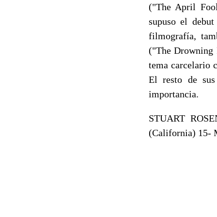
("The April Foo
supuso el debut
filmografía, ta
("The Drowning P
tema carcelario 
El resto de sus
importancia.
STUART ROSENB
(California) 15