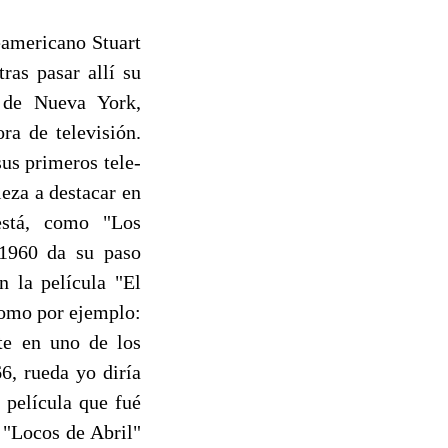
eamericano Stuart
ras pasar allí su
d de Nueva York,
a de televisión.
sus primeros tele-
eza a destacar en
 está, como "Los
 1960 da su paso
n la película "El
como por ejemplo:
rte en uno de los
6, rueda yo diría
 película que fué
a "Locos de Abril"