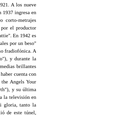
1921. A los nueve
n 1937 ingresa en
o corto-metrajes
 por el productor
ttie". En 1942 es
vales por un beso"
mo fradiofónica. A
"), y durante la
medias brillantes
 haber cuenta con
d the Angels Your
h"), y su última
 la televisión en
gloria, tanto la
ió de este túnel,