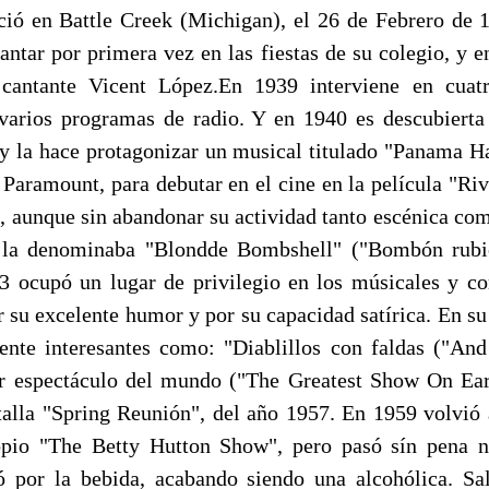
ció en Battle Creek (Michigan), el 26 de Febrero de 
antar por primera vez en las fiestas de su colegio, y e
 cantante Vicent López.En 1939 interviene en cuatr
varios programas de radio. Y en 1940 es descubierta
y la hace protagonizar un musical titulado "Panama Ha
 Paramount, para debutar en el cine en la película "Ri
), aunque sin abandonar su actividad tanto escénica co
 la denominaba "Blondde Bombshell" ("Bombón rubio
 ocupó un lugar de privilegio en los músicales y co
 su excelente humor y por su capacidad satírica. En su
nte interesantes como: "Diablillos con faldas ("An
r espectáculo del mundo ("The Greatest Show On Eart
talla "Spring Reunión", del año 1957. En 1959 volvió a
pio "The Betty Hutton Show", pero pasó sín pena ni 
ó por la bebida, acabando siendo una alcohólica. Sal