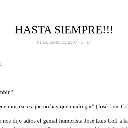
HASTA SIEMPRE!!!
01 DE ABRIL DE 2007 - 17:17
L
ombín"
ene morirse es que no hay que madrugar" (José Luis Co
 nos dijo adios el genial humorísta José Luis Coll a l