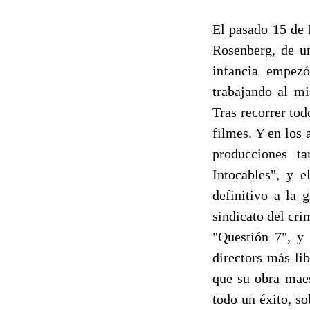
El pasado 15 de 
Rosenberg, de un
infancia empezó
trabajando al m
Tras recorrer tod
filmes. Y en los
producciones ta
Intocables", y 
definitivo a la 
sindicato del cr
"Questión 7", y 
directors más li
que su obra maes
todo un éxito, so