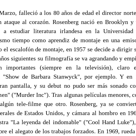
Marzo, falleció a los 80 años de edad el director nort
 ataque al corazón. Rosenberg nació en Brooklyn y t
 a estudiar literatura irlandesa en la Universida
ismo tiempo como aprendiz de montaje en una emisor
o el escalofón de montaje, en 1957 se decide a dirigir 
 años siguientes su filmografía se va agrandando y empi
n importantes (siempre en la televisión), claro
el "Show de Barbara Stanwyck", por ejemplo. Y en
gran pantalla, y su debut no pudo ser más sonado co
imen" ("Murder Inc"). Tras algunas películas menores, 
algún tele-filme que otro. Rosenberg, ya se convie
berales de Estados Unidos, y cámara al hombro en 196
tra "La leyenda del indomable" ("Cool Hand Luke"),
bre el alegato de los trabajos forzados. En 1969, rued