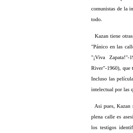
comunistas de la i
todo.
Kazan tiene otras p
"Pánico en las cal
"¡Viva Zapata!"-
River"-1960), que t
Incluso las pelícu
intelectual por las
Asi pues, Kazan n
plena calle es ase
los testigos iden