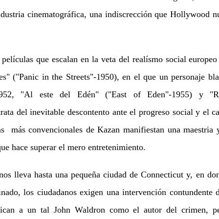
ndustria cinematográfica, una indiscrección que Hollywood n
elículas que escalan en la veta del realísmo social europeo y
les" ("Panic in the Streets"-1950), en el que un personaje bl
1952, "Al este del Edén" ("East of Eden"-1955) y "R
rata del inevitable descontento ante el progreso social y el 
las más convencionales de Kazan manifiestan una maestria y
 que hace superar el mero entretenimiento.
os lleva hasta una pequeña ciudad de Connecticut y, en don
sinado, los ciudadanos exigen una intervención contundente d
tifican a un tal John Waldron como el autor del crimen, pe