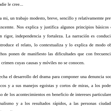
die le cree...
 mi, un trabajo modesto, breve, sencillo y relativamemte prev
incemte. Nos explica y justifica algunos principios básicos d
en rigor, independencia y fortaleza. La narración es conduc
troduce el relato, lo contextualiza y lo explica de modo ob
chos ponen de manifiesto las dificultades que con frecuenci
n crimen cuyas causas y móviles no se conocen.
ha el desarrollo del drama para componer una denuncia soci
ticos y a sus manejos egoistas y cortos de miras, a los pode
so de los acontecimientos en beneficio de intereses particulare
onalismo y a los resultados rápidos, a las personas ciuda