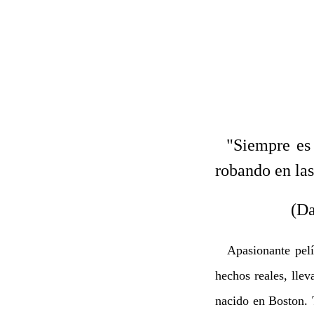
"Siempre es l
robando en las
(Dave Woo
Apasionante pelí
hechos reales, lle
nacido en Boston. 