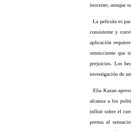
inocente, aunque na
La pelicula es para
consistente y conv
aplicación requier
omnicciente que in
prejuicios. Los he
investigación de u
Elia Kazan aprovec
alcanza a los poli
influir sobre el cur
prensa al sensaci