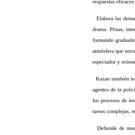
respuestas eficaces
Elabora las denunc
drama. Prisas, int
formando gradualme
atmósfera que envue
espectador y retien
Kazan también incl
agentes de la polic
los procesos de in
tareas complejas, e
Defiende de modo 