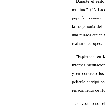
Durante el resto 
multitud" ("A Fa
popotísmo sureño, 
la hegemonía del s
una mirada cinica y
realísmo europeo.
"Esplendor en la 
internas meditacio
y en concreto los
película antcipó ca
renacimiento de Hol
Convocado por el 