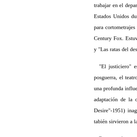
trabajar en el dep
Estados Unidos dur
para cortometrajes
Century Fox. Estuv
y "Las ratas del de
"El justiciero" e
posguerra, el teat
una profunda influ
adaptación de la 
Desire"-1951) ina
tabién sirvieron a 