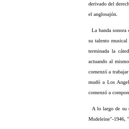
derivado del derec
el anglosajón.
La banda sonora c
su talento musica
terminada la cát
actuando al mismo
comenzó a trabajar
mudó a Los Angele
comenzó a componer 
A lo largo de su e
Msdeleine"-1946, "