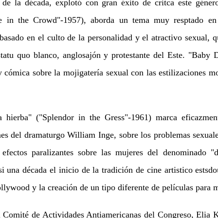
de la década, explotó con gran éxito de critca este género
ce in the Crowd"-1957), aborda un tema muy resptado en 
basado en el culto de la personalidad y el atractivo sexual, 
tatu quo blanco, anglosajón y protestante del Este. "Baby
 cómica sobre la mojigatería sexual con las estilizaciones mo
hierba" ("Splendor in the Gress"-1961) marca eficazment
nes del dramaturgo William Inge, sobre los problemas sexual
 efectos paralizantes sobre las mujeres del denominado "d
si una década el inicio de la tradición de cine artistico estsd
lywood y la creación de un tipo diferente de películas para 
Comité de Actividades Antiamericanas del Congreso, Elia Ka