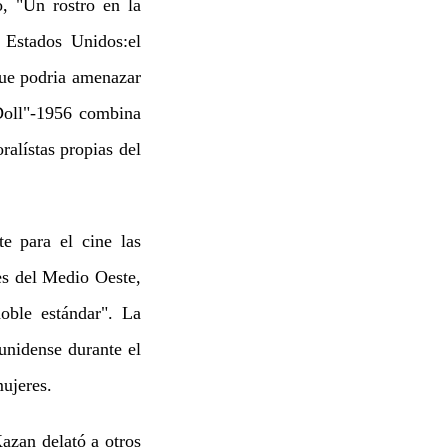
, "Un rostro en la
Estados Unidos:el
que podria amenazar
 Doll"-1956 combina
ralístas propias del
e para el cine las
es del Medio Oeste,
oble estándar". La
ounidense durante el
mujeres.
zan delató a otros