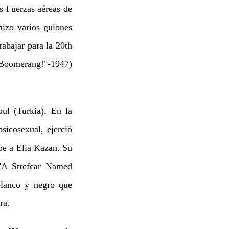
s Fuerzas aéreas de
hizo varios guiones
abajar para la 20th
("Boomerang!"-1947)
ul (Turkia). En la
sicosexual, ejerció
be a Elia Kazan. Su
("A Strefcar Named
blanco y negro que
ra.