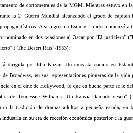
artamento de cortometrajes de la MGM. Mientras estuvo en la
ante la 2ª Guerra Mundial alcanzando el grado de capitán 
 propagandísticos. A si regreso a Estados Unidos comenzó a tr
o nominado en dos ocasiones al Oscar por "El justiciero" 
sierto" ("The Desert Rats"-1953).
stá dirigida por Elia Kazan. Un cineasta nacido en Estamb
ro de Broadway, en sus representaciones pioneras de la vida p
encia en el cine de Hollywood, lo que en buena parte se le de
obra de Tennessee Williams "Un tranvia llamado deseo" 
guró la tradición de dramas adultos a pequeña escala, en 
la industria en su era de recesión económica posterior a la guer