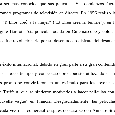
a ser más conocida que sus películas. Sus comienzos fuero
izando programas de televisión en directo. En 1956 realizó la
, "Y Dios creó a la mujer" ("Et Dieu créa la femme"), en l
gitte Bardot. Esta película rodada en Cinemascope y color, 
ca fue revolucionaria por su desenfadado disfrute del desnudo
éxito internacional, debido en gran parte a su gran contenid
 en poco tiempo y con escaso presupuesto utilizando el m
as pronto se convirtieron en un estímulo para los jovenes 
 Truffaut, que se sintieron motivados a hacer películas con
nouvelle vague" en Francia. Desgraciadamente, las películ
 cada vez más comercial después de casarse con Annette Str