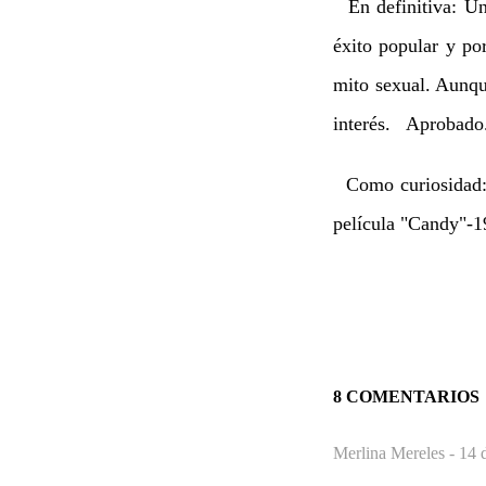
En definitiva: Una
éxito popular y por
mito sexual. Aunqu
interés. Aprobado
Como curiosidad: e
película "Candy"-1
8 COMENTARIOS
Merlina Mereles -
14 