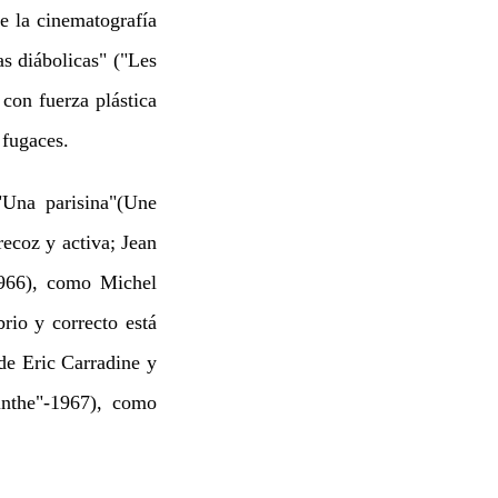
e la cinematografía
as diábolicas" ("Les
 con fuerza plástica
 fugaces.
"Una parisina"(Une
ecoz y activa; Jean
966), como Michel
rio y correcto está
de Eric Carradine y
inthe"-1967), como