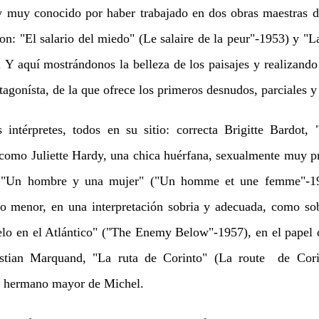
 y muy conocido por haber trabajado en dos obras maestras d
n: "El salario del miedo" (Le salaire de la peur"-1953) y "L
 Y aquí mostrándonos la belleza de los paisajes y realizando
tagonísta, de la que ofrece los primeros desnudos, parciales y
ntérpretes, todos en su sitio: correcta Brigitte Bardot, 
 como Juliette Hardy, una chica huérfana, sexualmente muy pr
t, "Un hombre y una mujer" ("Un homme et une femme"-1
o menor, en una interpretación sobria y adecuada, como sob
lo en el Atlántico" ("The Enemy Below"-1957), en el papel 
istian Marquand, "La ruta de Corinto" (La route de Cor
l hermano mayor de Michel.