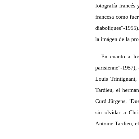
fotografía francés
francesa como fuero
diaboliques"-1955).
la imágen de la pro
En cuanto a los i
parisienne"-1957),
Louis Trintignan
Tardieu, el herman
Curd Jürgens, "Due
sin olvidar a Chr
Antoine Tardieu, e