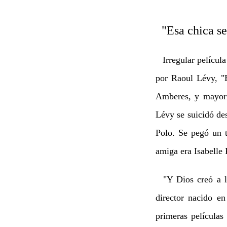
"Esa chica se 
Irregular películ
por Raoul Lévy, "E
Amberes, y mayorm
Lévy se suicidó de
Polo. Se pegó un t
amiga era Isabelle
"Y Dios creó a la
director nacido e
primeras películas