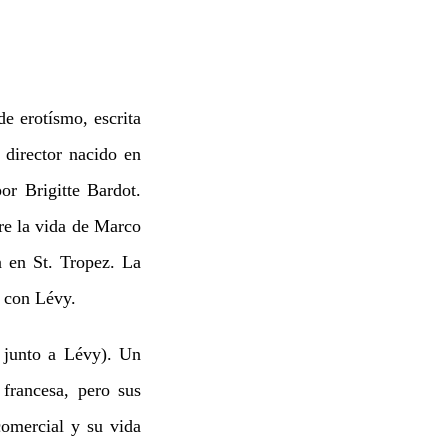
de erotísmo, escrita
 director nacido en
r Brigitte Bardot.
re la vida de Marco
a en St. Tropez. La
s con Lévy.
 junto a Lévy). Un
francesa, pero sus
comercial y su vida