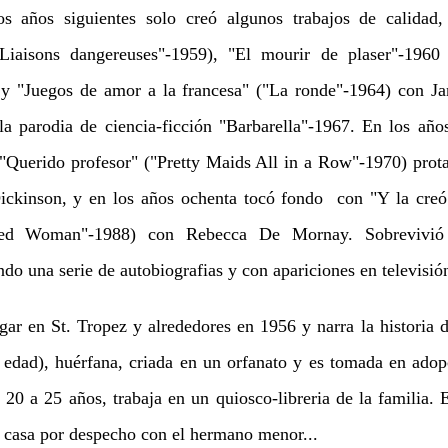
s años siguientes solo creó algunos trabajos de calidad
 Liaisons dangereuses"-1959), "El mourir de plaser"-196
 y "Juegos de amor a la francesa" ("La ronde"-1964) con J
 la parodia de ciencia-ficción "Barbarella"-1967. En los año
 "Querido profesor" ("Pretty Maids All in a Row"-1970) pro
ckinson, y en los años ochenta tocó fondo con "Y la creó 
ed Woman"-1988) con Rebecca De Mornay. Sobrevivió 
ndo una serie de autobiografias y con apariciones en televisió
gar en St. Tropez y alrededores en 1956 y narra la historia d
edad), huérfana, criada en un orfanato y es tomada en adop
 20 a 25 años, trabaja en un quiosco-libreria de la familia. 
e casa por despecho con el hermano menor...