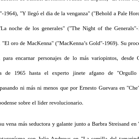
-1964), "Y llegó el dia de la venganza" ("Behold a Pale Hor
"La noche de los generales" ("The Night of the Generals"-
rn "El oro de MacKenna" ("MacKenna’s Gold"-1969). Su proc
on para encarnar personajes de lo más variopintos, desde
a de 1965 hasta el experto jinete afgano de "Orgullo 
pasando ni más ni menos que por Ernesto Guevara en "Che" 
odense sobre el lider revolucionario.
 vena más seductora y galante junto a Barbra Streisand en 
otagonísmo con Julie Andrews en "La semilla del tamarin