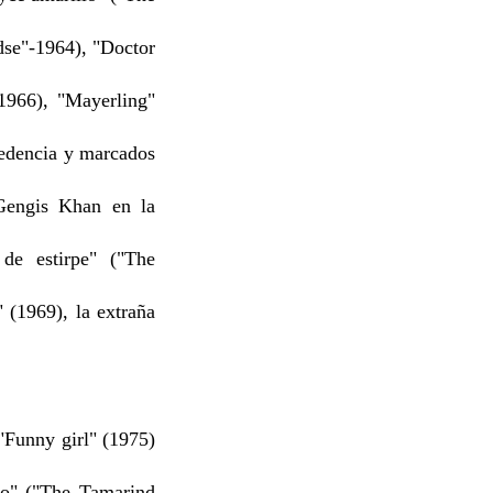
dse"-1964), "Doctor
1966), "Mayerling"
edencia y marcados
 Gengis Khan en la
de estirpe" ("The
(1969), la extraña
"Funny girl" (1975)
do" ("The Tamarind