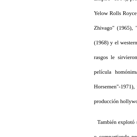
Yelow Rolls Royce"
Zhivago" (1965), 
(1968) y el weste
rasgos le sirvier
película homónim
Horsemen"-1971), 
producción hollywo
También explotó su
o compartiendo pr