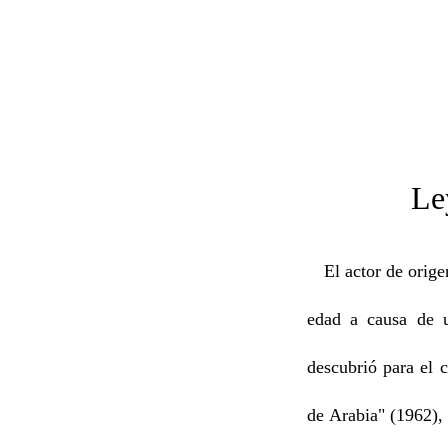
Omar
Leyenda
El actor de orige
edad a causa de u
descubrió para el 
de Arabia" (1962),