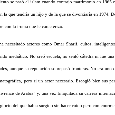
iento se pasó al islam cuando contrajo matrimonio en 1965 co
la que tendría un hijo y de la que se divorciaría en 1974. De
e con la ironía que le caracterizó.
 necesitado actores como Omar Sharif, cultos, inteligentes
ido mediático. No creó escuela, no sentó cátedra ni fue una 
tudes, aunque su reputación sobrepasó fronteras. No era uno d
ematográfica, pero si un actor necesario. Escogió bien sus pe
wrence de Arabia" y, una vez finiquitada su carrera internac
 egipcio del que había surgido sin hacer ruido pero con enorme