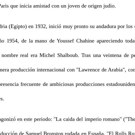
Paris que inicia amistad con un joven de origen judio.
ia (Egipto) en 1932, inició muy pronto su andadura por los 
año 1954, de la mano de Youssef Chahine apareciendo todav
 nombre real era Michel Shalboub. Tras una veintena de pe
imera producción internacional con "Lawrence de Arabia", conv
presencia frecuente de ambiciosas producciones estadouniden
s.
onizó en este periodo: "La caida del imperio romano" ("Th
ducción de Samuel Bronston rodada en España, "El Rolls Ro