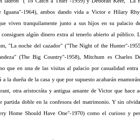
un ladrón" ("To Catch a Thief"-1959) y Deborah Keer, "La n
e Iguana"-1964), ambos dando vida a Victor e Hilary Rhy
 que viven tranquilamente junto a sus hijos en su palacio 
e consiguen algún dinero extra al tenerlo abierto al público.
um, "La noche del cazador" ("The Night of the Hunter"-195
andeza" (The Big Country"-1958), Mitchum es Charles De
no que en una de las visitas al palacio por casualidad entra 
á a la dueña de la casa y que por supuesto acabarán enamorá
rant, otra aristocráta y antigua amante de Victor que hace a
or partida doble en la confesora del matrimonio. Y sin olvi
Every Home Should Have One"-1970) como el curioso y pe