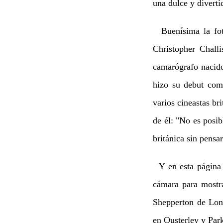
una dulce y divertid
Buenísima la foto
Christopher Chall
camarógrafo nacido
hizo su debut como
varios cineastas br
de él: "No es posi
británica sin pensa
Y en esta página 
cámara para mostra
Shepperton de Lond
en Ousterley y Par