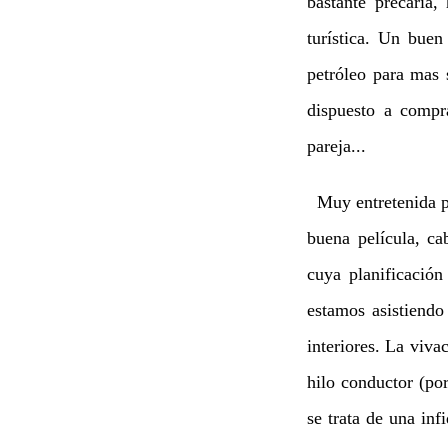
bastante precaria,
turística. Un buen
petróleo para mas 
dispuesto a compr
pareja...
Muy entretenida pe
buena película, ca
cuya planificació
estamos asistiendo
interiores. La viva
hilo conductor (po
se trata de una in