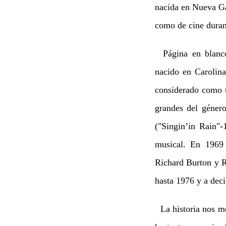
nacida en Nueva Gal
como de cine duran
Página en blanco"
nacido en Carolin
considerado como u
grandes del géner
("Singin’in Rain"
musical. En 1969 
Richard Burton y R
hasta 1976 y a deci
La historia nos me