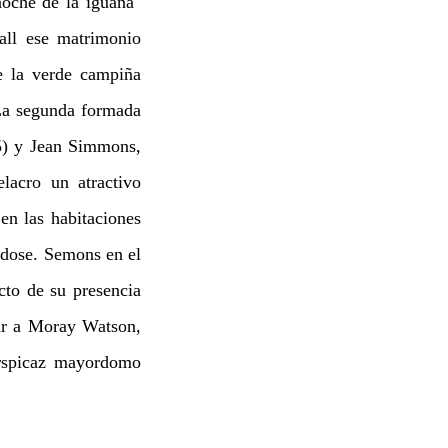
oche de la iguana"
all ese matrimonio
de la verde campiña
 La segunda formada
5) y Jean Simmons,
lacro un atractivo
en las habitaciones
ndose. Semons en el
cto de su presencia
dar a Moray Watson,
rspicaz mayordomo