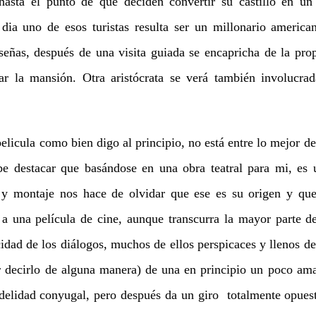
 hasta el punto de que deciden convertir su castillo en un
 dia uno de esos turistas resulta ser un millonario americ
señas, después de una visita guiada se encapricha de la propi
ar la mansión. Otra aristócrata se verá también involucrad
licula como bien digo al principio, no está entre lo mejor d
be destacar que basándose en una obra teatral para mi, es u
n y montaje nos hace de olvidar que ese es su origen y q
 a una película de cine, aunque transcurra la mayor parte de
cidad de los diálogos, muchos de ellos perspicaces y llenos de
r decirlo de alguna manera) de una en principio un poco ama
fidelidad conyugal, pero después da un giro totalmente opuest