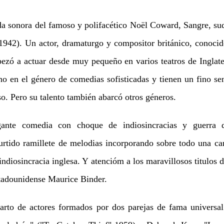
 sonora del famoso y polifacético Noël Coward, Sangre, sud
942). Un actor, dramaturgo y compositor británico, conocid
ezó a actuar desde muy pequeño en varios teatros de Inglat
no en el género de comedias sofisticadas y tienen un fino sen
o. Pero su talento también abarcó otros géneros.
te comedia con choque de indiosincracias y guerra d
rtido ramillete de melodias incorporando sobre todo una c
indiosincracia inglesa. Y atencióm a los maravillosos titulos d
stadounidense Maurice Binder.
rto de actores formados por dos parejas de fama universal