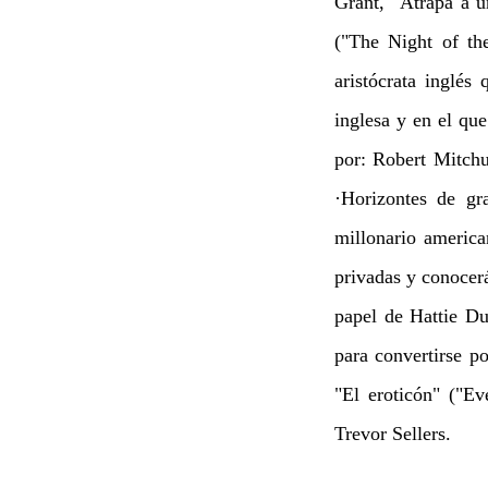
Grant, "Atrapa a 
("The Night of th
aristócrata inglés
inglesa y en el qu
por: Robert Mitch
·Horizontes de gr
millonario america
privadas y conocer
papel de Hattie Du
para convertirse p
"El eroticón" ("
Trevor Sellers.