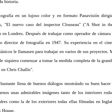
a historia.
grafía en un lujoso color y en formato Panavisión dirigid
is, "El nuevo caso del inspector Clouseau" ("A Shot in t
 en Londres. Después de trabajar como operador de cámara e
 director de fotografía en 1947. Su experiencia en el cin
itánicos le llamasen para trabajar en varios de sus proyectos. 
ble siquiera comenzar a tomar la medida completa de la grand
r en Chris Challis".
bastante llena de buenos diálogos mostrándo su buen hacer 
rnos unas admirables imágenes tanto de los interiores roda
res como la de los exteriores todas ellas filmadas en Ingla
k House.