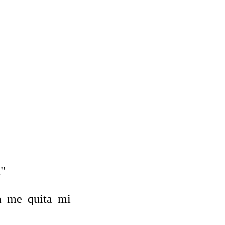
a"
a me quita mi