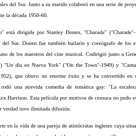
es del Sur. Junto a su marido colaboró en una serie de proye
te la década 1950-60.
 está dirigida por Stanley Donen, "Charada" ("Charade"-
a del Sur. Donen fue también bailarín y coreógrafo de los
no de los maestros del cine musical. Codirigió junto a Gene
o) "Un dia en Nueva York" ("On the Town"-1949) y "Cantan
-1952), que obuvo un enorme éxito y se ha convertido en u
rodó una atrevida comedia de temática gay: "La escalera
ex Harrison. Esta película por motivos de censura no pudo e
r verdad tuvo ilimitada difusión.
te en la vida de una pareja de atistócratas ingleses cuya sit