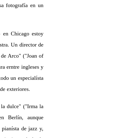
sa fotografía en un
do en Chicago estoy
tra. Un director de
 de Arco" ("Joan of
a erntre ingleses y
odo un especialísta
de exteriores.
a dulce" ("Irma la
en Berlín, aunque
ianísta de jazz y,