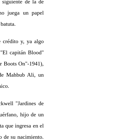
siguiente de la de
no juega un papel
batuta.
 crédito y, ya algo
 "El capitán Blood"
ir Boots On"-1941),
 de Mahbub Ali, un
nico.
kwell "Jardines de
érfano, hijo de un
a que ingresa en el
io de su nacimiento.