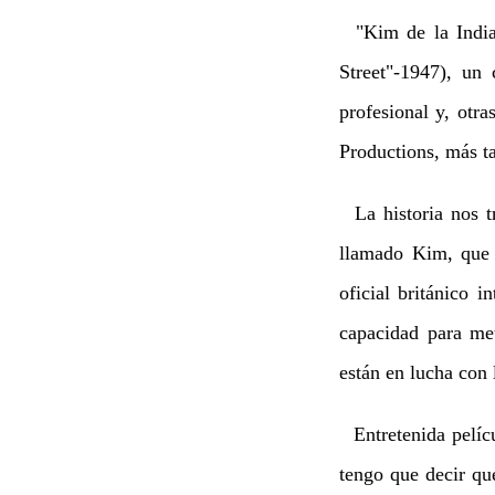
"Kim de la India" 
Street"-1947), un 
profesional y, otra
Productions, más t
La historia nos tr
llamado Kim, que 
oficial británico i
capacidad para met
están en lucha con l
Entretenida pelícu
tengo que decir qu