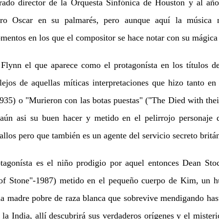
ado director de la Orquesta Sinfónica de Houston y al año 
tro Oscar en su palmarés, pero aunque aquí la música 
mentos en los que el compositor se hace notar con su mágica 
ynn el que aparece como el protagonísta en los títulos de
ejos de aquellas míticas interpretaciones que hizo tanto en
935) o "Murieron con las botas puestas" ("The Died with the
aún asi su buen hacer y metido en el pelirrojo personaje
llos pero que también es un agente del servicio secreto britá
agonísta es el niño prodigio por aquel entonces Dean Stoc
 of Stone"-1987) metido en el pequeño cuerpo de Kim, un hu
na madre pobre de raza blanca que sobrevive mendigando hast
n la India, allí descubrirá sus verdaderos orígenes y el mister