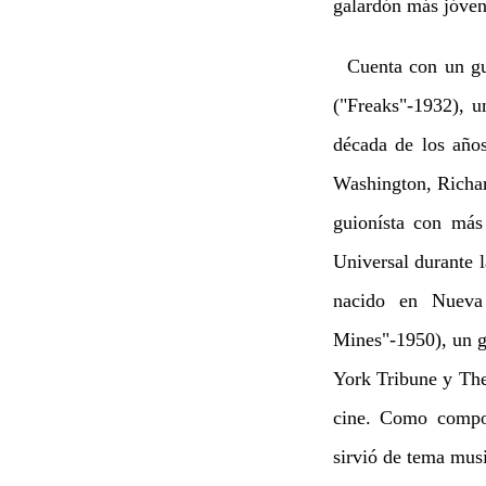
galardón más jóven 
Cuenta con un gui
("Freaks"-1932), u
década de los año
Washington, Richar
guionísta con más 
Universal durante 
nacido en Nueva
Mines"-1950), un g
York Tribune y The
cine. Como compos
sirvió de tema mus