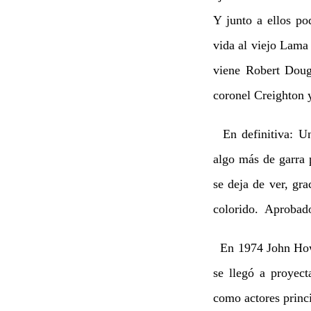
Y junto a ellos p
vida al viejo Lama 
viene Robert Doug
coronel Creighton 
En definitiva: Una
algo más de garra p
se deja de ver, gr
colorido. Aprobad
En 1974 John Howar
se llegó a proyec
como actores princi