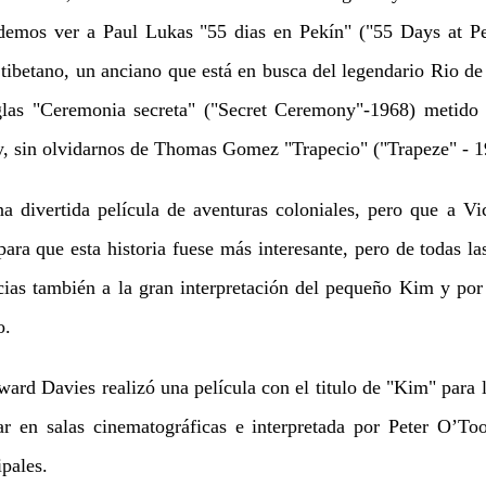
odemos ver a Paul Lukas "55 dias en Pekín" ("55 Days at P
tibetano, un anciano que está en busca del legendario Rio de
las "Ceremonia secreta" ("Secret Ceremony"-1968) metido 
y, sin olvidarnos de Thomas Gomez "Trapecio" ("Trapeze" - 1
 divertida película de aventuras coloniales, pero que a Vict
ara que esta historia fuese más interesante, pero de todas la
acias también a la gran interpretación del pequeño Kim y por
o.
d Davies realizó una película con el titulo de "Kim" para l
tar en salas cinematográficas e interpretada por Peter O’T
pales.