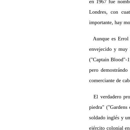
en 1967 fue nombr
Londres, con cua
importante, hay mo
Aunque es Errol Fl
envejecido y muy l
("Captain Blood"-1
pero demostrándo 
comerciante de caba
El verdadero prot
piedra" ("Gardens
soldado inglés y u
ejército colonial e