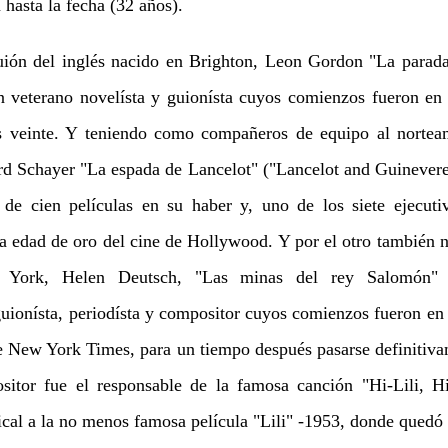
hasta la fecha (32 años).
ón del inglés nacido en Brighton, Leon Gordon "La parada
n veterano novelísta y guionísta cuyos comienzos fueron en
s veinte. Y teniendo como compañeros de equipo al nortea
d Schayer "La espada de Lancelot" ("Lancelot and Guinevere
de cien películas en su haber y, uno de los siete ejecuti
la edad de oro del cine de Hollywood. Y por el otro también 
 York, Helen Deutsch, "Las minas del rey Salomón" 
uionísta, periodísta y compositor cuyos comienzos fueron en
 New York Times, para un tiempo después pasarse definitiv
itor fue el responsable de la famosa canción "Hi-Lili, H
ical a la no menos famosa película "Lili" -1953, donde quedó