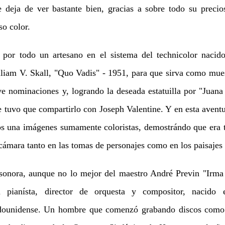
e deja de ver bastante bien, gracias a sobre todo su precio
so color.
a por todo un artesano en el sistema del technicolor naci
iam V. Skall, "Quo Vadis" - 1951, para que sirva como mues
ve nominaciones y, logrando la deseada estatuilla por "Juana
 tuvo que compartirlo con Joseph Valentine. Y en esta aventur
s una imágenes sumamente coloristas, demostrándo que era t
cámara tanto en las tomas de personajes como en los paisajes 
nora, aunque no lo mejor del maestro André Previn "Irma l
 pianísta, director de orquesta y compositor, nacido 
adounidense. Un hombre que comenzó grabando discos como p