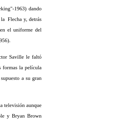
eking"-1963) dando
 la Flecha y, detrás
en el uniforme del
956).
or Saville le faltó
s formas la película
 supuesto a su gran
a televisión aunque
oole y Bryan Brown