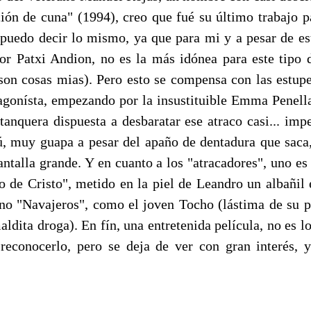
ión de cuna" (1994), creo que fué su último trabajo pa
puedo decir lo mismo, ya que para mi y a pesar de est
or Patxi Andion, no es la más idónea para este tipo 
son cosas mias). Pero esto se compensa con las estup
tagonísta, empezando por la insustituible Emma Penella
stanquera dispuesta a desbaratar ese atraco casi... imp
, muy guapa a pesar del apaño de dentadura que saca
pantalla grande. Y en cuanto a los "atracadores", uno e
o de Cristo", metido en la piel de Leandro un albañil 
o "Navajeros", como el joven Tocho (lástima de su 
aldita droga). En fín, una entretenida película, no es l
econocerlo, pero se deja de ver con gran interés, 