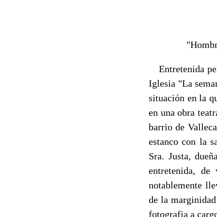
"Hombre
Entretenida pelí
Iglesia "La sema
situación en la q
en una obra teatr
barrio de Vallec
estanco con la s
Sra. Justa, dueñ
entretenida, de
notablemente lle
de la marginidad
fotografia a car