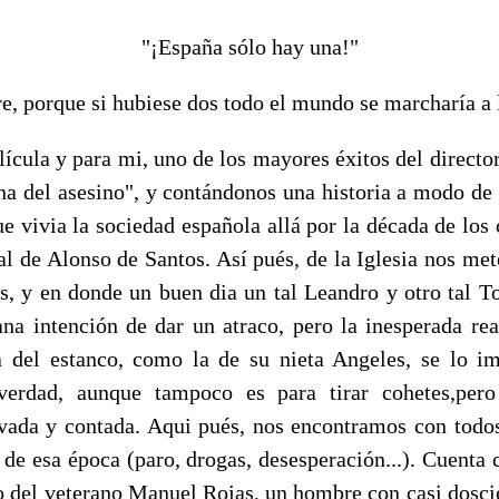
"¡España sólo hay una!"
, porque si hubiese dos todo el mundo se marcharía a l
cula y para mi, uno de los mayores éxitos del director
na del asesino", y contándonos una historia a modo de c
ue vivia la sociedad española allá por la década de los
al de Alonso de Santos. Así pués, de la Iglesia nos me
as, y en donde un buen dia un tal Leandro y otro tal T
ana intención de dar un atraco, pero la inesperada rea
a del estanco, como la de su nieta Angeles, se lo im
 verdad, aunque tampoco es para tirar cohetes,pero 
vada y contada. Aqui pués, nos encontramos con todos
 de esa época (paro, drogas, desesperación...). Cuenta 
go del veterano Manuel Rojas, un hombre con casi doscie