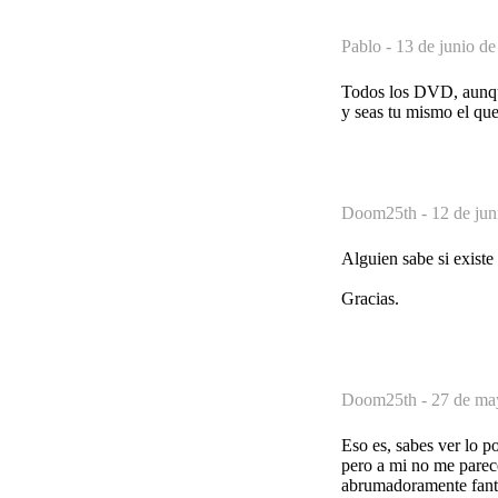
Pablo -
13 de junio de
Todos los DVD, aunque
y seas tu mismo el qu
Doom25th -
12 de jun
Alguien sabe si exist
Gracias.
Doom25th -
27 de ma
Eso es, sabes ver lo p
pero a mi no me parece
abrumadoramente fanta