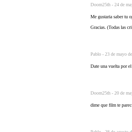
Doom25th -
24 de ma
Me gustaria saber tu 
Gracias. (Todas las cr
Pablo -
23 de mayo de
Date una vuelta por el
Doom25th -
20 de ma
dime que film te pa
Pablo -
28 de agosto d