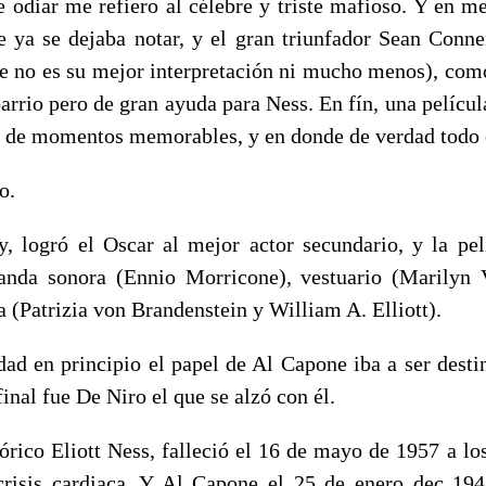
e odiar me refiero al célebre y triste mafioso. Y en m
 ya se dejaba notar, y el gran triunfador Sean Conn
e no es su mejor interpretación ni mucho menos), co
barrio pero de gran ayuda para Ness. En fín, una pelíc
na de momentos memorables, y en donde de verdad todo 
o.
ogró el Oscar al mejor actor secundario, y la pelí
anda sonora (Ennio Morricone), vestuario (Marilyn V
ca (Patrizia von Brandenstein y William A. Elliott).
en principio el papel de Al Capone iba a ser desti
final fue De Niro el que se alzó con él.
co Eliott Ness, falleció el 16 de mayo de 1957 a lo
crisis cardiaca. Y Al Capone el 25 de enero dec 19