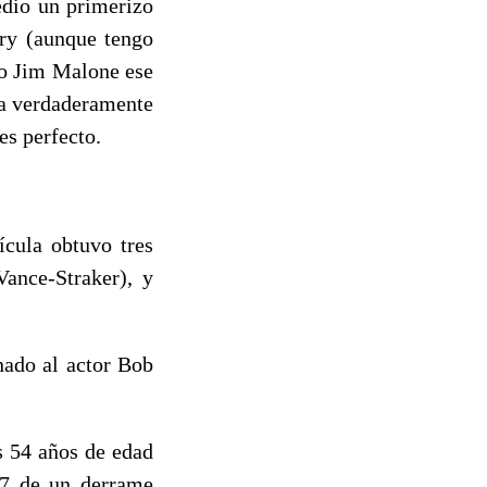
edio un primerizo
ery (aunque tengo
mo Jim Malone ese
ula verdaderamente
es perfecto.
cula obtuvo tres
ance-Straker), y
nado al actor Bob
s 54 años de edad
47 de un derrame