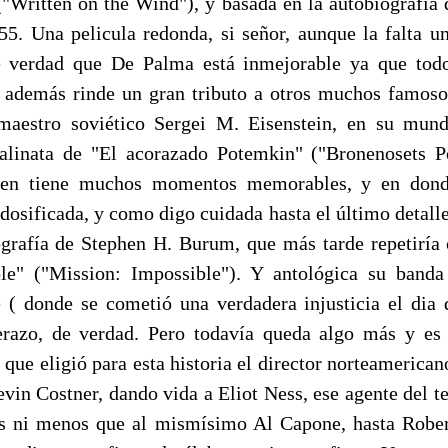
 ("Written on the Wind"), y basada en la autobiografía 
55. Una pelicula redonda, si señor, aunque la falta un
e verdad que De Palma está inmejorable ya que todo
e además rinde un gran tributo a otros muchos famos
maestro soviético Sergei M. Eisenstein, en su mun
calinata de "El acorazado Potemkin" ("Bronenosets P
ien tiene muchos momentos memorables, y en dond
osificada, y como digo cuidada hasta el último detalle
ografía de Stephen H. Burum, que más tarde repetirí
le" ("Mission: Impossible"). Y antológica su banda
( donde se cometió una verdadera injusticia el dia 
razo, de verdad. Pero todavía queda algo más y es 
 que eligió para esta historia el director norteameric
evin Costner, dando vida a Eliot Ness, ese agente del t
ás ni menos que al mismísimo Al Capone, hasta Rober