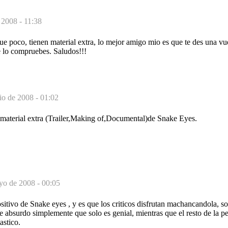
 2008 - 11:38
 poco, tienen material extra, lo mejor amigo mio es que te des una vue
e lo compruebes. Saludos!!!
io de 2008 - 01:02
e material extra (Trailer,Making of,Documental)de Snake Eyes.
yo de 2008 - 00:05
ositivo de Snake eyes , y es que los criticos disfrutan machancandola, so
 absurdo simplemente que solo es genial, mientras que el resto de la pe
stico.