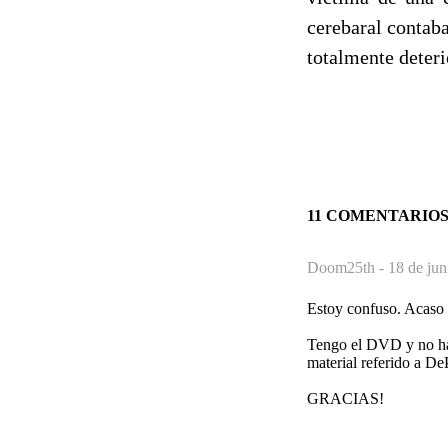
cerebaral contab
totalmente deteri
11 COMENTARIO
Doom25th -
18 de jun
Estoy confuso. Acaso 
Tengo el DVD y no hay 
material referido a DeP
GRACIAS!