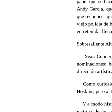
papel que se hac
Andy Garcia, que
que reconocer qu
viejo policia de 
entretenida, lle
Sobresaliente Alt
Sean Connery, l
nominaciones: b
dirección artísti
Como curiosidad 
Hoskins, pero al 
Y a modo históri
victima de una 