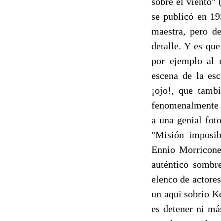
sobre el viento"
se publicó en 19
maestra, pero d
detalle. Y es qu
por ejemplo al 
escena de la es
¡ojo!, que tamb
fenomenalmente d
a una genial fot
"Misión imposib
Ennio Morricone 
auténtico sombre
elenco de actores
un aqui sobrio K
es detener ni m