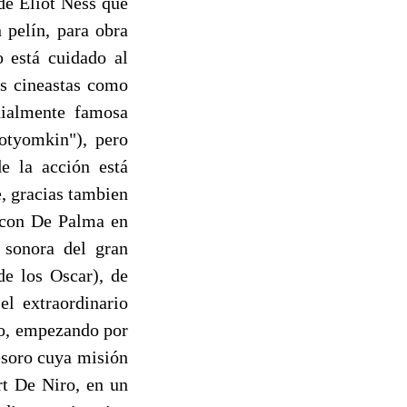
de Eliot Ness que
 pelín, para obra
 está cuidado al
os cineastas como
dialmente famosa
otyomkin"), pero
e la acción está
, gracias tambien
a con De Palma en
 sonora del gran
de los Oscar), de
el extraordinario
ano, empezando por
esoro cuya misión
t De Niro, en un